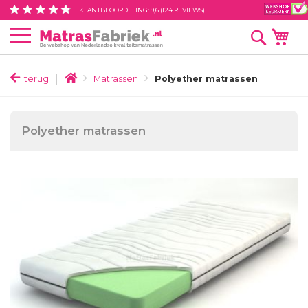
Ga
KLANTBEOORDELING:
9,6
(
124
REVIEWS)
naar
Wi
Zoek
de
inhoud
terug
Matrassen
Polyether matrassen
Polyether matrassen