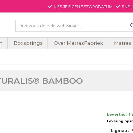
KIES JE EIGEN BEZORGDATUM
SNELL
Zoek
n
Boxsprings
Over MatrasFabriek
Matras
NATURALIS® BAMBOO
Levertijd:
1
Levering op 
Ligmaat