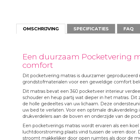
Ga
naar
het
begin
OMSCHRIJVING
SPECIFICATIES
FAQ
van
de
afbeeldingen-
gallerij
Een duurzaam Pocketvering ma
comfort
Dit pocketvering matras is duurzamer geproduceerd 
grondstofmaterialen voor een geweldige comfort bel
Dit matras bevat een 360 pocketveer interieur verdee
schouder en heup partij wat dieper in het matras. Dit
de holle gedeeltes van uw lichaam. Deze ondersteunin
uw bed te verlaten. Voor een optimale drukverdeling 
drukverdelers aan de boven en onderzijde van de poc
Een pocketverings matras wordt ervaren als een koel
luchtdoorstroming plaats vind tussen de veren door. Di
stroomt makkelijker door open ruimtes als door de m