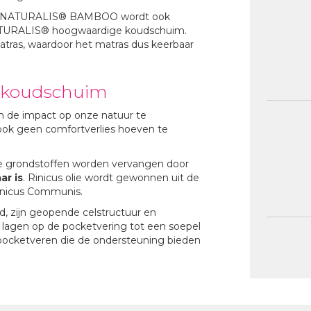
ras NATURALIS® BAMBOO wordt ook
NATURALIS® hoogwaardige koudschuim.
atras, waardoor het matras dus keerbaar
® koudschuim
om de impact op onze natuur te
 ook geen comfortverlies hoeven te
e grondstoffen worden vervangen door
ar is
. Rinicus olie wordt gewonnen uit de
inicus Communis.
, zijn geopende celstructuur en
ort lagen op de pocketvering tot een soepel
 pocketveren die de ondersteuning bieden
eens bijdraagt aan een kleinere
t de matras voldoet aan de
Certipur