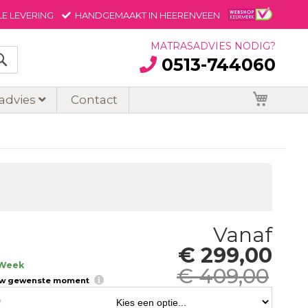
E LEVERING
HANDGEMAAKT IN HEERENVEEN
MATRASADVIES NODIG?
0513-744060
Zoek
Winkel
 advies
Contact
Vanaf
€ 299,00
 Week
€ 409,00
uw gewenste moment