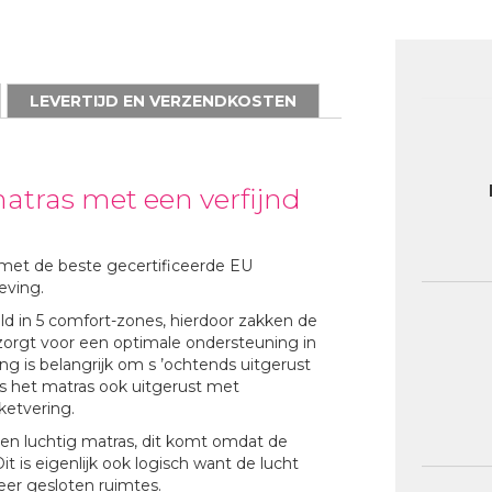
LEVERTIJD EN VERZENDKOSTEN
tras met een verfijnd
met de beste gecertificeerde EU
eving.
ld in 5 comfort-zones, hierdoor zakken de
 zorgt voor een optimale ondersteuning in
g is belangrijk om s ’ochtends uitgerust
is het matras ook uitgerust met
ketvering.
 en luchtig matras, dit komt omdat de
t is eigenlijk ook logisch want de lucht
eer gesloten ruimtes.