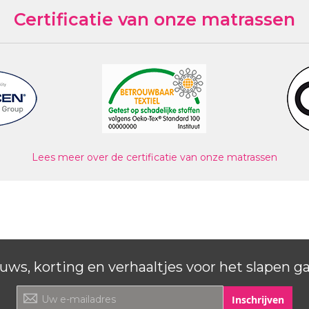
Certificatie van onze matrassen
shoes
, instrumenten en gebruiksvoorwerpen
ermalen en bewerken van Bamboo
ns worden er prachtige dubbeldoeks
en regenwater nodig om te groeien, er is
ngsmiddelen. Bamboo kan ook wel 5-20
atjes in de vezel langer fris en droog
heim van een zijde zachte “touch”.
Lees meer over de certificatie van onze matrassen
erende eigenschappen, die van invloed
e Bamboo matrashoes fris aan, terwijl
en extra bescherming biedt.
x normen.
en is hypoallergeen dus roept
ting, waardoor u de hoes er eenvoudig
uws, korting en verhaaltjes voor het slapen g
e Bamboo® matrashoes
Inschrijven