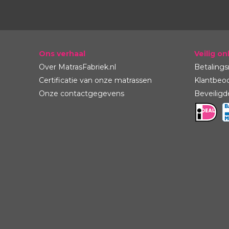
Geproduceerd zonder pesticiden en chemische me
Beschermd de gezondheid van de boeren
Vruchtwisseling om de bodemvruchtbaarheid te 
Ons verhaal
Veilig on
Experts trainen de boeren in biologische landbo
Over MatrasFabriek.nl
Betaling
Afvalwater wordt behandeld
Certificatie van onze matrassen
Klantbeo
Onze contactgegevens
Beveiligd
Pocketvering matras Natural
Het ligcomfort zoals u de hardheid of zachtheid ervaar
maar is vooral een persoonlijke beleving. Uw lichaam
slaaphouding en bedbodem zijn hierin allemaal mede
Deze kwaliteit valt onder de Medium hardheid van de
lichaamsgewicht van circa 95 kg.