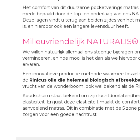
Het comfort van dit duurzame pocketverings mat
mede bepaald door de top- en onderlaag van ons 
Deze lagen vindt u terug aan beiden zijdes van het m
is, en hierdoor ook een langere levensduur heeft.
Milieuvriendelijk NATURALIS
We willen natuurlijk allemaal ons steentje bijdragen 
verminderen, en hoe mooi is het dan als we hiervoor
ervaren.
Een innovatieve productie methode waarmee fossiel
de
Rinicus olie die helemaal biologisch afbreekba
vrucht van de wonderboom, ook wel bekend als de R
Koudschuim staat bekend om zijn luchtdoorlatendheid
elasticiteit. En juist deze elasticiteit maakt de comf
aanvoelend matras. Dit in combinatie met de 5 zone
zorgen voor een goede nachtrust.
U kunt comfortabel slapen op een matras die ook nog 
ecologische voetafdruk. Wat wilt u nog meer? Oh, da
certificaat
normen natuurlijk. Want dat doet ‘ie!