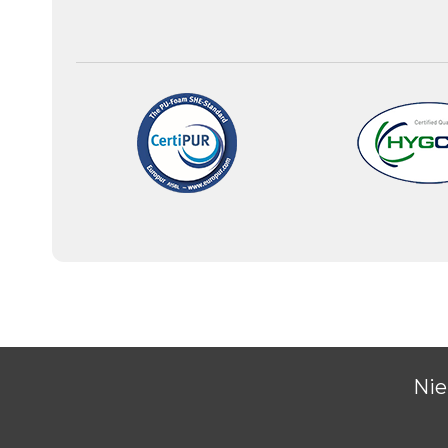
Zijdezachte BAMBOO® matra
Het gebruik van Bamboo is niet alleen voor meubels
maar er wordt ook textiel van gemaakt. Door het v
ontstaan er bambooviscose garens. En van deze gare
matrasstoffen gebreid. Bamboo heeft enkel zonlicht 
dus geen kunstmatige bewatering nodig of bestrijdi
cm per dag groeien, afhankelijk van de soort.
Matrashoezen van Bamboo blijven vanwege hun microga
en de gladde structuur van de bamboevezel is het ge
Ook beschikt de Bamboo matrashoes over enkele isol
zijn op de warmte uitwisseling. Bij warm weer voelt d
wanneer het koud is in de slaapkamer het ook weer e
De Bamboo matrashoes voldoet ook aan de
Oeko-te
geen allergische reacties op.
Deze Bamboo matrashoes is voorzien van een ritsslui
Nie
vanaf kunt ritsen en wassen op 40 °C.
Ecologische voordelen van d