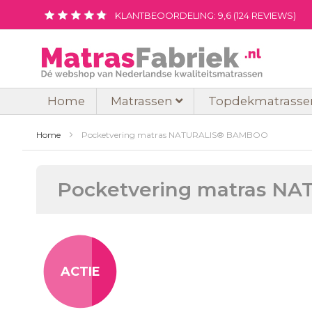
Ga
KLANTBEOORDELING:
9,6
(
124
REVIEWS)
naar
de
inhoud
Home
Matrassen
Topdekmatrasse
Home
Pocketvering matras NATURALIS® BAMBOO
Pocketvering matras 
Ga
naar
het
ACTIE
einde
van
de