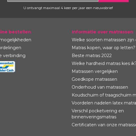
U ontvangt maximaal 4 keer per jaar een nieuwsbrief
ststoffen
behouden (geen monocultuur)
line bestellen
Informatie over matrassen
uwmethoden
smogelijkheden
Welke soorten matrassen zijn 
ordelingen
Matras kopen, waar op letten?
e verbinding
Beste matras 2022
is® Bamboo - Medium
Welke hardheid matras kies ik
Matrassen vergelijken
t is afhankelijk van een aantal factoren
slengte, uw lichaamsgewicht, uw
Goedkope matrassen
 bepalend.
Onderhoud van matrassen
 matrassen en is geschikt tot een
Koudschuim of traagschuim m
Voordelen nadelen latex matr
Verschil pocketvering en
binnenveringsmatras
Certificaten van onze matras