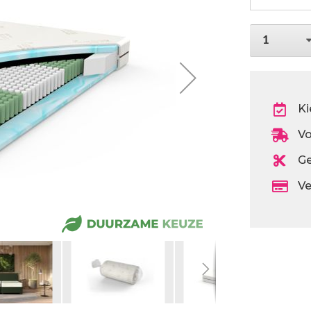
1
Ki
Vo
Ge
Ve